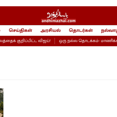
்
செய்திகள்
அரசியல்
தொடர்கள்
நல்வாழ
க் குறிப்பிட்ட விஜய்!
ஒரு நல்ல தொடக்கம்- மாணிக்கம் 