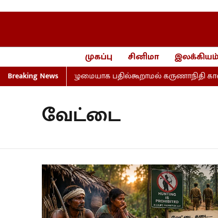
முகப்பு
சினிமா
இலக்கியம
4 கேள்விகள்... முழுமையாக பதில்கூறாமல் கருணாநிதி காலத்தை
Breaking News
வேட்டை