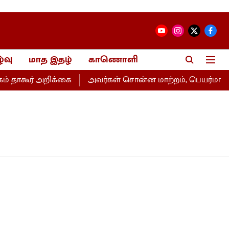
்வு
மாத இதழ்
காணொளி
தாகூர் அறிக்கை
அவர்கள் சொன்ன மாற்றம், பெயர்மாற்றம்