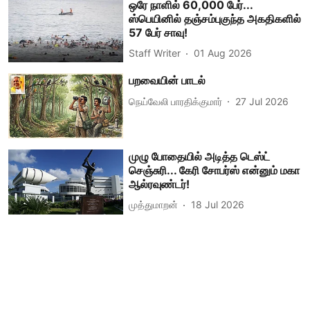
ஒரே நாளில் 60,000 பேர்...
ஸ்பெயினில் தஞ்சம்புகுந்த அகதிகளில்
57 பேர் சாவு!
Staff Writer
01 Aug 2026
பறவையின் பாடல்
நெய்வேலி பாரதிக்குமார்
27 Jul 2026
முழு போதையில் அடித்த டெஸ்ட்
செஞ்சுரி... கேரி சோபர்ஸ் என்னும் மகா
ஆல்ரவுண்டர்!
முத்துமாறன்
18 Jul 2026