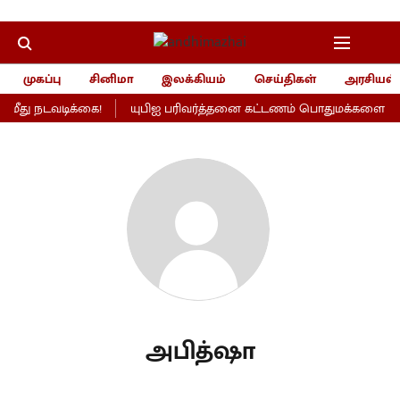
முகப்பு
சினிமா
இலக்கியம்
செய்திகள்
அரசியல்
ீது நடவடிக்கை!
யுபிஐ பரிவர்த்தனை கட்டணம் பொதுமக்களைப் பாத
அபித்ஷா