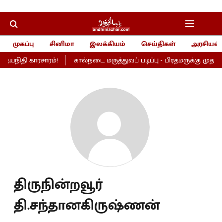
முகப்பு
சினிமா
இலக்கியம்
செய்திகள்
அரசியல்
உதயநிதி காரசாரம்!
கால்நடை மருத்துவப் படிப்பு - பிரதமருக்கு முதல்வர
திருநின்றவூர்
தி.சந்தானகிருஷ்ணன்