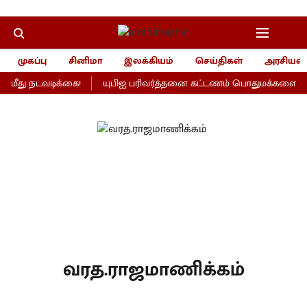
முகப்பு
சினிமா
இலக்கியம்
செய்திகள்
அரசியல்
மீது நடவடிக்கை!
யுபிஐ பரிவர்த்தனை கட்டணம் பொதுமக்களைப் பாத
வரத.ராஜமாணிக்கம்