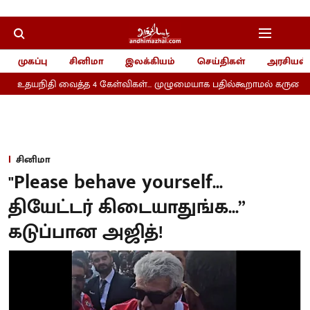
முகப்பு
சினிமா
இலக்கியம்
செய்திகள்
அரசியல்
உதயநிதி வைத்த 4 கேள்விகள்... முழுமையாக பதில்கூறாமல் கருணாநிதி 
சினிமா
"Please behave yourself...
தியேட்டர் கிடையாதுங்க...”
கடுப்பான அஜித்!