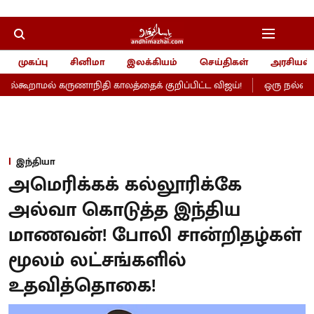
முகப்பு
சினிமா
இலக்கியம்
செய்திகள்
அரசியல்
ூறாமல் கருணாநிதி காலத்தைக் குறிப்பிட்ட விஜய்!
ஒரு நல்ல தொடக
இந்தியா
அமெரிக்கக் கல்லூரிக்கே
அல்வா கொடுத்த இந்திய
மாணவன்! போலி சான்றிதழ்கள்
மூலம் லட்சங்களில்
உதவித்தொகை!