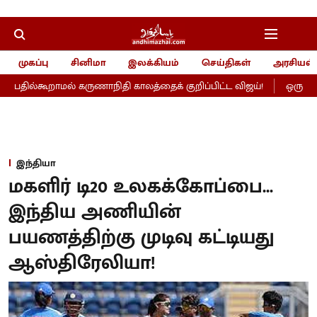
முகப்பு
சினிமா
இலக்கியம்
செய்திகள்
அரசியல்
தில்கூறாமல் கருணாநிதி காலத்தைக் குறிப்பிட்ட விஜய்!
ஒரு நல்ல
இந்தியா
மகளிர் டி20 உலகக்கோப்பை...
இந்திய அணியின்
பயணத்திற்கு முடிவு கட்டியது
ஆஸ்திரேலியா!