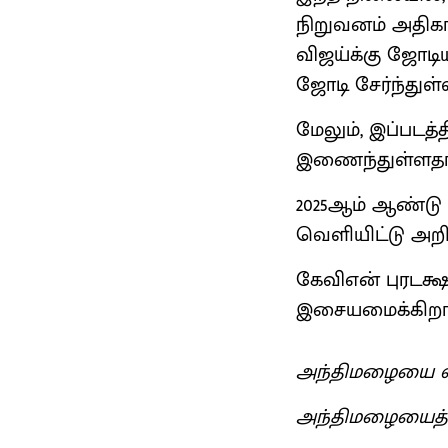
நிறுவனம் அதிகார
விஜய்க்கு ஜோடி
ஜோடி சேர்ந்துள்ள
மேலும், இப்படத்
இணைந்துள்ளதாகவ
2025ஆம் ஆண்டு
வெளியிட்டு அறிவ
கேவிஎன் புரடக்ஷ
இசையமைக்கிறார
அந்திமழையை வ
அந்திமழையைத