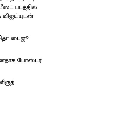
ஸ்ட் படத்தில்
க விஜய்யுடன்
 மமிதா பைஜூ
்னதாக போஸ்டர்
ிருத்