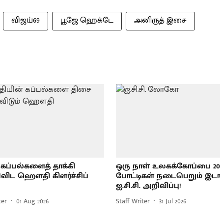
விஜய்69
பூஜே ஹெக்டே
அனிருத் இசை
ி கப்பல்களைத் தாக்கி
ஒரு நாள் உலகக்கோப்பை 20
பிவிட ஹெளதி கிளர்ச்சிப்
போட்டிகள் நடைபெறும் இடங
ஐ.சி.சி. அறிவிப்பு!
ter
01 Aug 2026
Staff Writer
31 Jul 2026