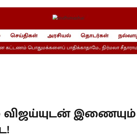
்
செய்திகள்
அரசியல்
தொடர்கள்
நல்வாழ
ட்டணம் பொதுமக்களைப் பாதிக்காதாமே... நிர்மலா சீதாராமன்
ம் விஜய்யுடன் இணையும்
ே!