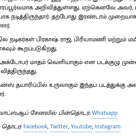
ப்பூர்வமாக அறிவித்துள்ளது. ஏற்கெனவே அவர், பீ
யாக நடித்திருந்தார். தற்போது இரண்டாம் முறையா
ார்.
தில் நடிகர்கள் பிரகாஷ் ராஜ், பிரியாமணி மற்றும்
ும் கூறப்படுகிறது.
 அக்டோபர் மாதம் வெளியாகும் என படக்குழு முன
ித்திருந்தது.
ன்ஸ் தயாரிப்பில் உருவாகும் இந்தப் படத்துக்கு அன
்.
ாட்ஸ்ஆப் சேனலில் பின்தொடர:
Whatsapp
் தொடர
:
Facebook
,
Twitter
,
Youtube
,
Instagram