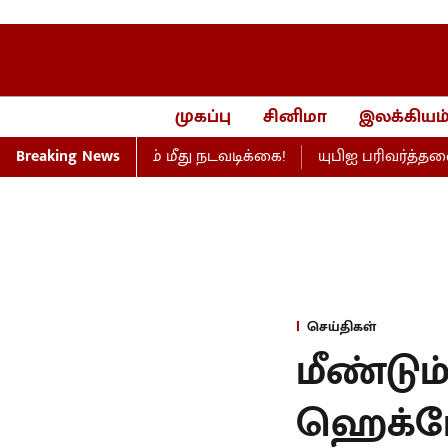
முகப்பு
சினிமா
இலக்கியம
ெய் நிறுவனம் மீது நடவடிக்கை!
Breaking News
யுபிஐ பரிவர்த்தனை க
செய்திகள்
மீண்டு
ஹெக்ட