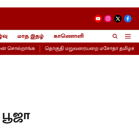
்வு
மாத இதழ்
காணொளி
 சொல்றாங்க
தொகுதி மறுவரையறை மசோதா தமிழகத்திற்கு இழ
 பூஜா