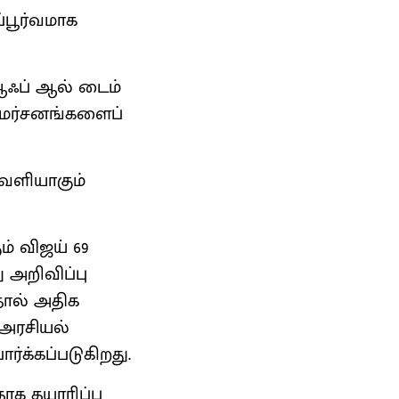
்பூர்வமாக
 ஆஃப் ஆல் டைம்
ிமர்சனங்களைப்
வெளியாகும்
் விஜய் 69
 அறிவிப்பு
தால் அதிக
 அரசியல்
ர்க்கப்படுகிறது.
க தயாரிப்பு