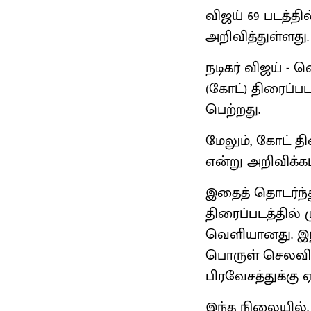
விஜய் 69 படத்த
அறிவித்துள்ளது.
நடிகர் விஜய் - 
(கோட்) திரைப்
பெற்றது.
மேலும், கோட் த
என்று அறிவிக்கப
இதைத் தொடர்ந்த
திரைப்படத்தில்
வெளியானது. இந்
பொருள் செலவில்
பிரவேசத்துக்கு 
இந்த நிலையில்,