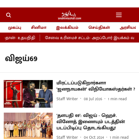
முகப்பு
சினிமா
இலக்கியம்
செய்திகள்
அரசியல்
்தான்- உதயநிதி
சேவை உரிமைச் சட்டம்- அறப்போர் இயக்கம் வரவேற
விஜய்69
மிரட்டப்படுகிறார்களா
‘ஜனநாயகன்’ விநியோகஸ்தர்கள் ?
Staff Writer
08 Jul 2026
1
min read
‘தளபதி 69’: விஜய் - ஹெச்.
வினோத் இணையும் படத்தின்
படப்பிடிப்பு தொடங்கியது!
Staff Writer
04 Oct 2024
1
min read