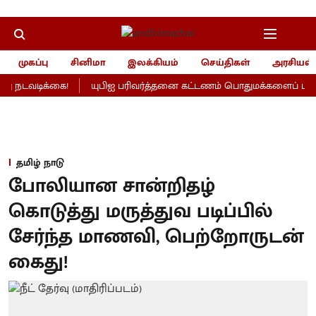
முகப்பு
சினிமா
இலக்கியம்
செய்திகள்
அரசியல்
 நடவடிக்கை!
யுபிஐ பரிவர்த்தனை கட்டணம் பொதுமக்களைப் பாதிக்க
தமிழ் நாடு
போலியான சான்றிதழ்
கொடுத்து மருத்துவ படிப்பில்
சேர்ந்த மாணவி, பெற்றோருடன்
கைது!