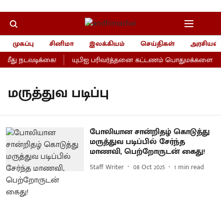
முகப்பு
சினிமா
இலக்கியம்
செய்திகள்
அரசியல்
ீது நடவடிக்கை!
யுபிஐ பரிவர்த்தனை கட்டணம் பொதுமக்களைப் பாத
மருத்துவ படிப்பு
போலியான சான்றிதழ் கொடுத்து
மருத்துவ படிப்பில் சேர்ந்த
மாணவி, பெற்றோருடன் கைது!
Staff Writer
08 Oct 2025
1
min read