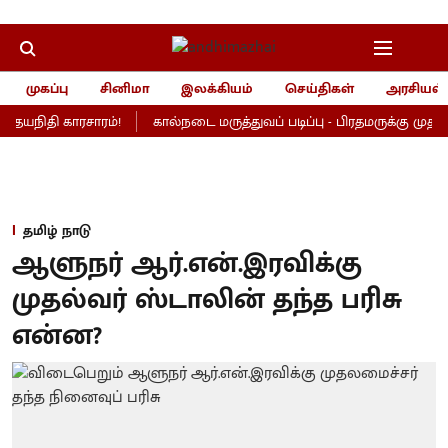
முகப்பு
சினிமா
இலக்கியம்
செய்திகள்
அரசியல்
உதயநிதி காரசாரம்!
கால்நடை மருத்துவப் படிப்பு - பிரதமருக்கு முதல்வ
தமிழ் நாடு
ஆளுநர் ஆர்.என்.இரவிக்கு
முதல்வர் ஸ்டாலின் தந்த பரிசு
என்ன?