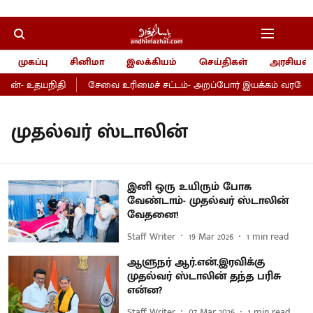
முகப்பு
சினிமா
இலக்கியம்
செய்திகள்
அரசியல்
ன்- உதயநிதி
சேவை உரிமைச் சட்டம்- அறப்போர் இயக்கம் வரவேற்பு
முதல்வர் ஸ்டாலின்
இனி ஒரு உயிரும் போக
வேண்டாம்- முதல்வர் ஸ்டாலின்
வேதனை!
Staff Writer
19 Mar 2026
1
min read
ஆளுநர் ஆர்.என்.இரவிக்கு
முதல்வர் ஸ்டாலின் தந்த பரிசு
என்ன?
Staff Writer
07 Mar 2026
1
min read