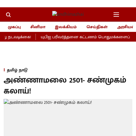
முகப்பு
சினிமா
இலக்கியம்
செய்திகள்
அரசியல்
ு நடவடிக்கை!
யுபிஐ பரிவர்த்தனை கட்டணம் பொதுமக்களைப் பாதிக்
தமிழ் நாடு
அண்ணாமலை 2501- சண்முகம்
கலாய்!