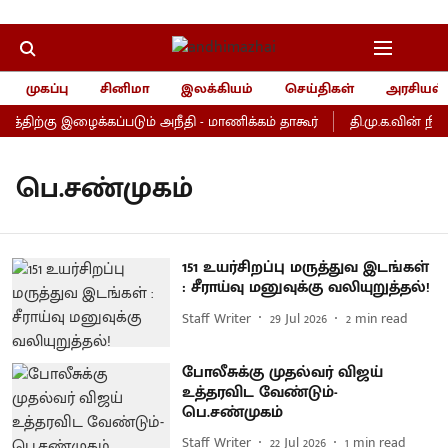
முகப்பு
சினிமா
இலக்கியம்
செய்திகள்
அரசியல்
்கு இழைக்கப்படும் அநீதி - மாணிக்கம் தாகூர்
தி.மு.க.வின் நி
பெ.சண்முகம்
151 உயர்சிறப்பு மருத்துவ இடங்கள்
: சீராய்வு மனுவுக்கு வலியுறுத்தல்!
Staff Writer
29 Jul 2026
2
min read
போலீசுக்கு முதல்வர் விஜய்
உத்தரவிட வேண்டும்-
பெ.சண்முகம்
Staff Writer
22 Jul 2026
1
min read