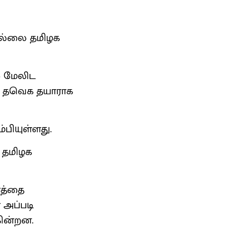
வில்லை தமிழக
ஸ் மேலிட
்க தவெக தயாராக
்பியுள்ளது.
் தமிழக
்த்தை
 அப்படி
ின்றன.