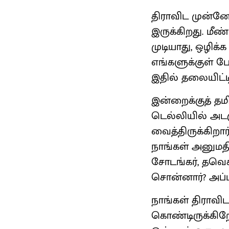
திராவிட முன்ன
இருக்கிறது. மீண
முடியாது, ஒழிக்
எங்களுக்குள் ப
இதில் தலையிட்டி
இன்றைக்குத் தமி
டெல்லியில் அட
வைத்திருக்கிறா
நாங்கள் அனுமதி
சோடங்கர், தவெக
சொன்னார்? அப
நாங்கள் திராவிட
கொண்டிருக்கிறோ