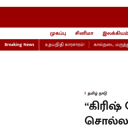
முகப்பு
சினிமா
இலக்கியம
 பேரவையில் விஜய், உதயநிதி காரசாரம்!
Breaking News
கால்நடை மருத்துவப் ப
தமிழ் நாடு
“கிரிஷ்
சொல்லவ