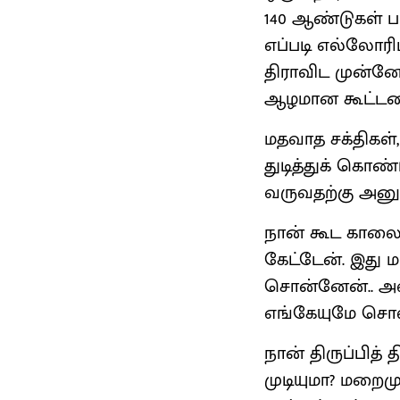
140 ஆண்டுகள் பழ
எப்படி எல்லோரிட
திராவிட முன்னே
ஆழமான கூட்டணி.
மதவாத சக்திகள்,
துடித்துக் கொண
வருவதற்கு அனு
நான் கூட காலை
கேட்டேன். இது 
சொன்னேன்.. அவர
எங்கேயுமே சொல்
நான் திருப்பித்
முடியுமா? மறைம