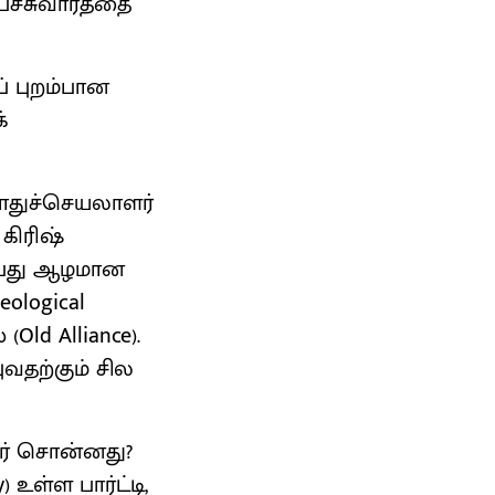
ச்சுவார்த்தை
் புறம்பான
்
ொதுச்செயலாளர்
கிரிஷ்
்பது ஆழமான
ological
Old Alliance).
ுவதற்கும் சில
ார் சொன்னது?
) உள்ள பார்ட்டி,