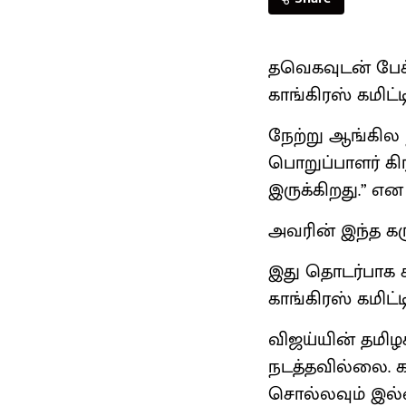
தவெகவுடன் பேச்
காங்கிரஸ் கமிட்
நேற்று ஆங்கில ந
பொறுப்பாளர் கி
இருக்கிறது.” என 
அவரின் இந்த கருத
இது தொடர்பாக ச
காங்கிரஸ் கமிட
விஜய்யின் தமிழக
நடத்தவில்லை. க
சொல்லவும் இல்