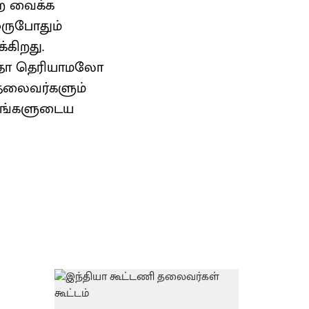
்ற வைக்க
 ஒருபோதும்
கிறது.
ந்தோ தெரியாமலோ
, தலைவர்களும்
 எங்களுடைய