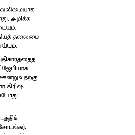
ணி வலிமையாக
ாது, அழிக்க
ையும்.
ந்தியத் தலைமை
்யும்.
 அதிகாரத்தைத்
பிஜேபியாக
் ஊன்றுவதற்கு
் கிரிஷ்
ப்போது
த்திக்
சோடங்கர்.