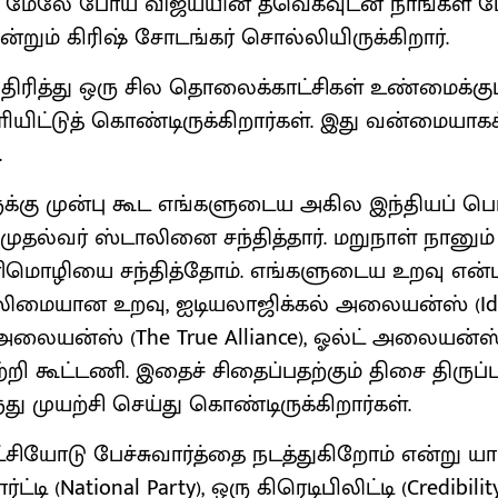
ி மேலே போய் விஜய்யின் தவெகவுடன் நாங்கள் பே
றும் கிரிஷ் சோடங்கர் சொல்லியிருக்கிறார்.
் திரித்து ஒரு சில தொலைக்காட்சிகள் உண்மைக்குப
ிட்டுத் கொண்டிருக்கிறார்கள். இது வன்மையாகக
.
ுக்கு முன்பு கூட எங்களுடைய அகில இந்தியப் ப
தல்வர் ஸ்டாலினை சந்தித்தார். மறுநாள் நானும் 
ிமொழியை சந்தித்தோம். எங்களுடைய உறவு என
வலிமையான உறவு, ஐடியலாஜிக்கல் அலையன்ஸ் (Ide
ரூ அலையன்ஸ் (The True Alliance), ஓல்ட் அலையன்ஸ் (
ி கூட்டணி. இதைச் சிதைப்பதற்கும் திசை திருப்ப
்து முயற்சி செய்து கொண்டிருக்கிறார்கள்.
்சியோடு பேச்சுவார்த்தை நடத்துகிறோம் என்று ய
டி (National Party), ஒரு கிரெடிபிலிட்டி (Credibility