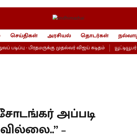
்
செய்திகள்
அரசியல்
தொடர்கள்
நல்வாழ
டிப்பு - பிரதமருக்கு முதல்வர் விஜய் கடிதம்
யூட்டியூபர் 
 சோடங்கர் அப்படி
ில்லை..” –