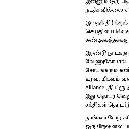
இன்னும் ஒரு பட
நடத்தவில்லை என்
இதைத் திரித்துத
செய்தியை வெளிய
கண்டிக்கத்தக்கது
இரண்டு நாட்கள
வேணுகோபால், மு
சோடங்கரும் கன
உறவு, மிகவும் 
Alliance), தி ட்
இது தொடர் வெற்ற
சக்திகள் தொடர்ந
நாங்கள் வேற கட
ஒரு நேஷனல் பார்ட்