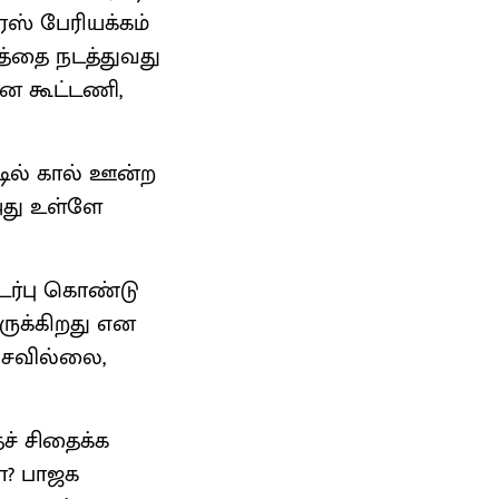
ரஸ் பேரியக்கம்
்த்தை நடத்துவது
ான கூட்டணி,
்டில் கால் ஊன்ற
 அது உள்ளே
ர்பு கொண்டு
ருக்கிறது என
பேசவில்லை,
ச் சிதைக்க
ா? பாஜக