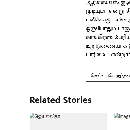
ஆர்.எஸ்.எஸ் ஐட
முடியுமா என்று 
பலிக்காது. எங
ஒருபோதும் பாஜ
காங்கிரஸ் பேரி
உறுதுணையாக இர
பார்வை.” என்றார்
செல்வப்பெருந்த
Related Stories