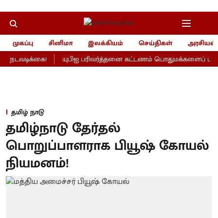
முகப்பு
சினிமா
இலக்கியம்
செய்திகள்
அரசியல்
 நடவடிக்கை!
யுபிஐ பரிவர்த்தனை கட்டணம் பொதுமக்களைப் பாதிக்
தமிழ் நாடு
தமிழ்நாடு தேர்தல்
பொறுப்பாளராக பியூஷ் கோயல்
நியமனம்!