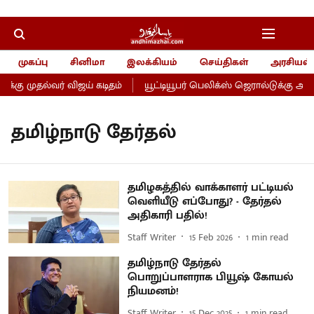
முகப்பு
சினிமா
இலக்கியம்
செய்திகள்
அரசியல்
க்கு முதல்வர் விஜய் கடிதம்
யூட்டியூபர் பெலிக்ஸ் ஜெரால்டுக்கு 
தமிழ்நாடு தேர்தல்
தமிழகத்தில் வாக்காளர் பட்டியல்
வெளியீடு எப்போது? - தேர்தல்
அதிகாரி பதில்!
Staff Writer
15 Feb 2026
1
min read
தமிழ்நாடு தேர்தல்
பொறுப்பாளராக பியூஷ் கோயல்
நியமனம்!
Staff Writer
15 Dec 2025
1
min read