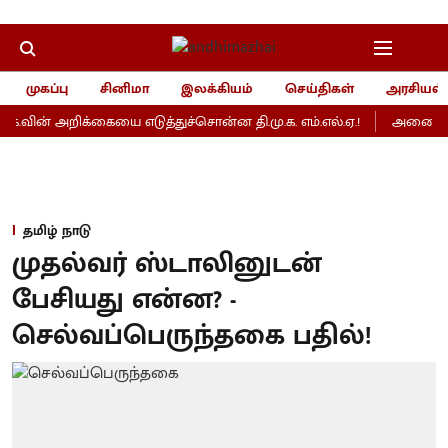
முகப்பு
சினிமா
இலக்கியம்
செய்திகள்
அரசியல்
.க.வின் அறிக்கையை எடுத்துச்சொன்ன தி.மு.க. எம்.எல்.ஏ.!
அனைத்து கல
தமிழ் நாடு
முதல்வர் ஸ்டாலினுடன்
பேசியது என்ன? -
செல்வப்பெருந்தகை பதில்!