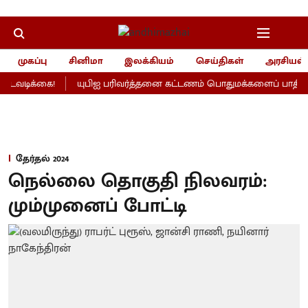
முகப்பு
சினிமா
இலக்கியம்
செய்திகள்
அரசியல்
வடிக்கை!
யுபிஐ பரிவர்த்தனை கட்டணம் பொதுமக்களைப் பாதிக்காதா
தேர்தல் 2024
நெல்லை தொகுதி நிலவரம்:
மும்முனைப் போட்டி