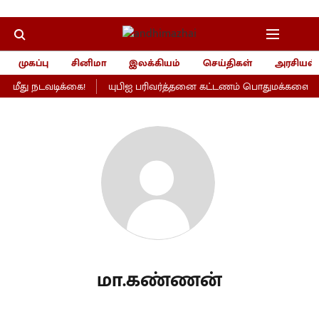
முகப்பு
சினிமா
இலக்கியம்
செய்திகள்
அரசியல்
மீது நடவடிக்கை!
யுபிஐ பரிவர்த்தனை கட்டணம் பொதுமக்களைப் பா
மா.கண்ணன்