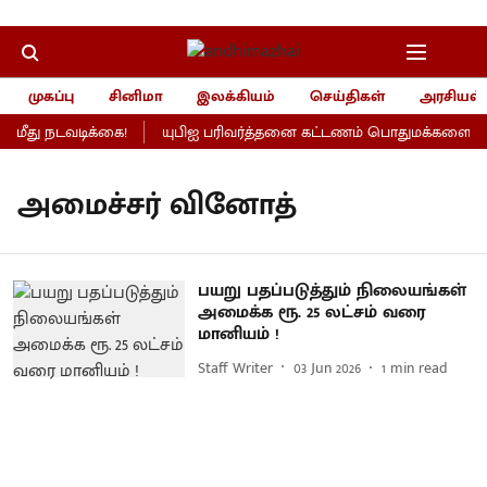
முகப்பு
சினிமா
இலக்கியம்
செய்திகள்
அரசியல்
மீது நடவடிக்கை!
யுபிஐ பரிவர்த்தனை கட்டணம் பொதுமக்களைப் பாத
அமைச்சர் வினோத்
பயறு பதப்படுத்தும் நிலையங்கள்
அமைக்க ரூ. 25 லட்சம் வரை
மானியம் !
Staff Writer
03 Jun 2026
1
min read