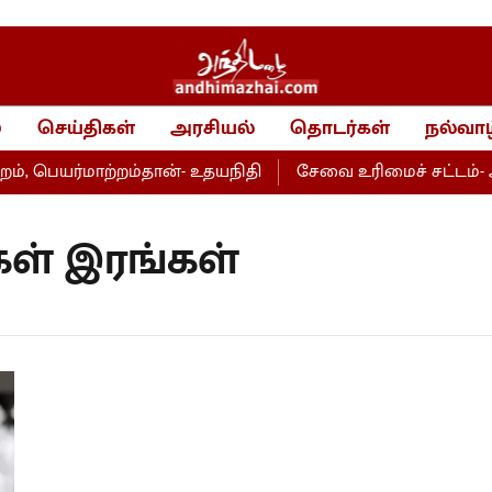
்
செய்திகள்
அரசியல்
தொடர்கள்
நல்வாழ
 பெயர்மாற்றம்தான்- உதயநிதி
சேவை உரிமைச் சட்டம்- அற
ள் இரங்கள்