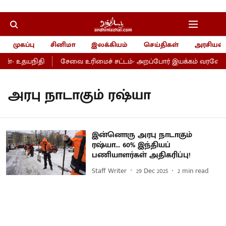
முகப்பு
சினிமா
இலக்கியம்
செய்திகள்
அரசியல்
ன்- உதயநிதி
சேவை உரிமைச் சட்டம்- அறப்போர் இயக்கம் வரவேற்பு
அரபு நாடாகும் ரஷ்யா
இன்னொரு அரபு நாடாகும்
ரஷ்யா... 60% இந்தியப்
பணியாளர்கள் அதிகரிப்பு!
Staff Writer
29 Dec 2025
2
min read