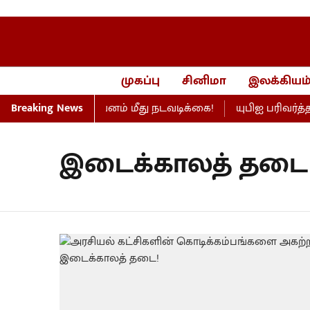
முகப்பு
சினிமா
இலக்கியம
எண்ணெய் நிறுவனம் மீது நடவடிக்கை!
Breaking News
யுபிஐ பரிவர்த்த
இடைக்காலத் தடை