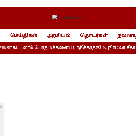
்
செய்திகள்
அரசியல்
தொடர்கள்
நல்வாழ
னை கட்டணம் பொதுமக்களைப் பாதிக்காதாமே... நிர்மலா சீதார