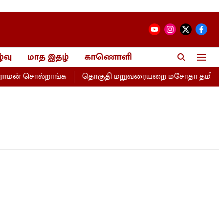
்வு
மாத இதழ்
காணொளி
ாமன் சொல்றாங்க
தொகுதி மறுவரையறை மசோதா தமிழகத்திற்க