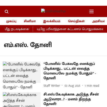
முகப்பு
சினிமா
இலக்கியம்
செய்திகள்
அரசியல்
மீது நடவடிக்கை!
யுபிஐ பரிவர்த்தனை கட்டணம் பொதுமக்களைப் பா
எம்.எஸ். தோனி
“போனில் பேசுவதே எனக்குப்
பிடிக்காது... பட்டன் வைத்த
மொபைலே நமக்கு போதும்” -
தோனி
Staff Writer
03 Aug 2025
1
min read
சி.எஸ்.கே.வுக்காக அடுத்த சீசன்
ஆடுவாரா…? - மனம் திறந்த
தோனி!