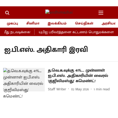
முகப்பு
சினிமா
இலக்கியம்
செய்திகள்
அரசியல்
ீது நடவடிக்கை!
யுபிஐ பரிவர்த்தனை கட்டணம் பொதுமக்களைப் பாத
ஐ.பி.எஸ். அதிகாரி இரவி
த.வெ.க.வுக்கு 41%.... முன்னாள்
ஐ.பி.எஸ். அதிகாரியின் வைரல்
'குஜிலிமஸ்து' கமெண்ட்!
Staff Writer
02 May 2026
1
min read