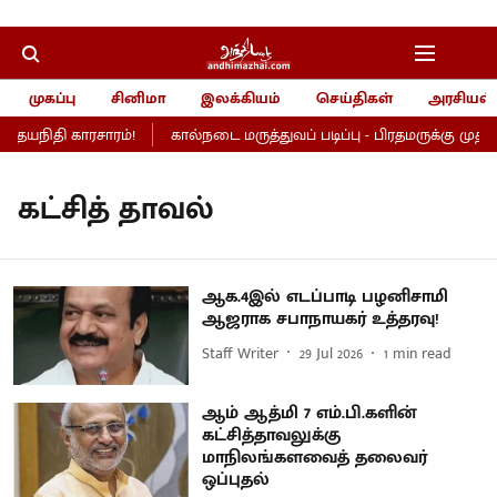
முகப்பு
சினிமா
இலக்கியம்
செய்திகள்
அரசியல்
 உதயநிதி காரசாரம்!
கால்நடை மருத்துவப் படிப்பு - பிரதமருக்கு முதல்வ
கட்சித் தாவல்
ஆக.4இல் எடப்பாடி பழனிசாமி
ஆஜராக சபாநாயகர் உத்தரவு!
Staff Writer
29 Jul 2026
1
min read
ஆம் ஆத்மி 7 எம்.பி.களின்
கட்சித்தாவலுக்கு
மாநிலங்களவைத் தலைவர்
ஒப்புதல்