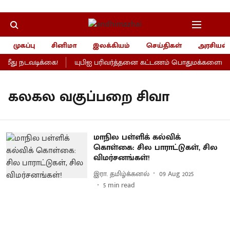
முகப்பு
சினிமா
இலக்கியம்
செய்திகள்
அரசியல்
ீது நடவடிக்கை!
யுபிஐ பரிவர்த்தனை கட்டணம் பொதுமக்களைப் பாத
கலகல வகுப்பறை சிவா
மாநில பள்ளிக் கல்விக்
கொள்கை: சில பாராட்டுகள், சில
விமர்சனங்கள்!
இரா. தமிழ்க்கனல்
09 Aug 2025
5
min read