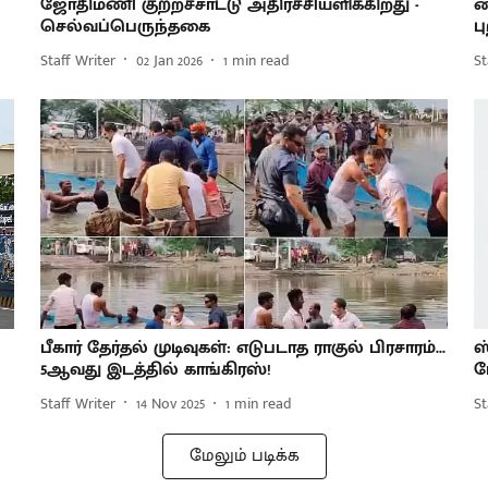
ஜோதிமணி குற்றச்சாட்டு அதிர்ச்சியளிக்கிறது -
வ
செல்வப்பெருந்தகை
ப
Staff Writer
02 Jan 2026
1
min read
St
பீகார் தேர்தல் முடிவுகள்: எடுபடாத ராகுல் பிரசாரம்...
ஸ
5ஆவது இடத்தில் காங்கிரஸ்!
ப
Staff Writer
14 Nov 2025
1
min read
St
மேலும் படிக்க