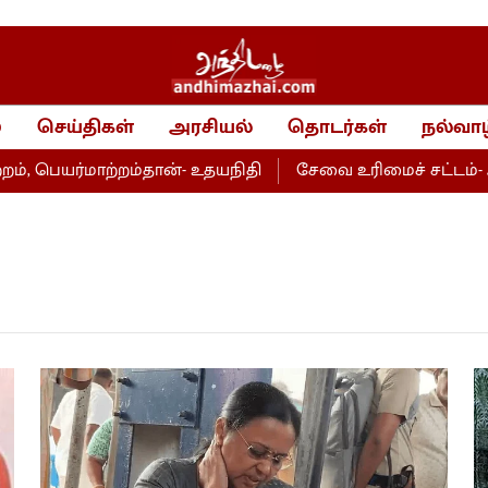
்
செய்திகள்
அரசியல்
தொடர்கள்
நல்வாழ
ெயர்மாற்றம்தான்- உதயநிதி
சேவை உரிமைச் சட்டம்- அறப்ப