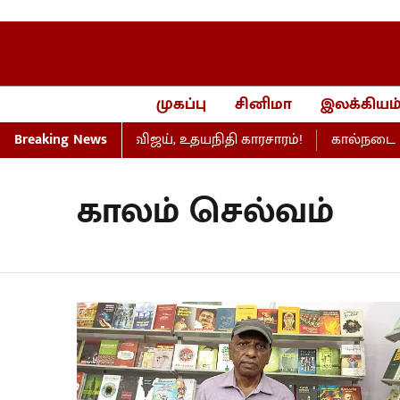
முகப்பு
சினிமா
இலக்கியம
ிறது... பேரவையில் விஜய், உதயநிதி காரசாரம்!
Breaking News
கால்நடை மருத்
காலம் செல்வம்