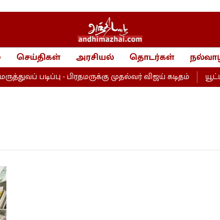
்
செய்திகள்
அரசியல்
தொடர்கள்
நல்வாழ
துவப் படிப்பு - பிரதமருக்கு முதல்வர் விஜய் கடிதம்
யூட்டி