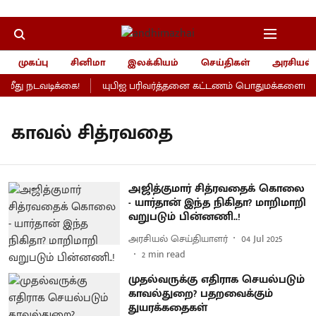
முகப்பு
சினிமா
இலக்கியம்
செய்திகள்
அரசியல்
ீது நடவடிக்கை!
யுபிஐ பரிவர்த்தனை கட்டணம் பொதுமக்களைப் பாத
காவல் சித்ரவதை
அஜித்குமார் சித்ரவதைக் கொலை
- யார்தான் இந்த நிகிதா? மாறிமாறி
வறுபடும் பின்னணி..!
அரசியல் செய்தியாளர்
04 Jul 2025
2
min read
முதல்வருக்கு எதிராக செயல்படும்
காவல்துறை? பதறவைக்கும்
துயரக்கதைகள்