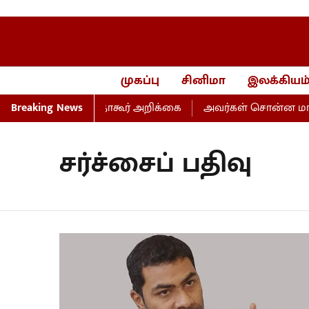
முகப்பு
சினிமா
இலக்கியம
கம்- மாணிக்கம் தாகூர் அறிக்கை
Breaking News
அவர்கள் சொன்ன மாற்றம
சர்ச்சைப் பதிவு