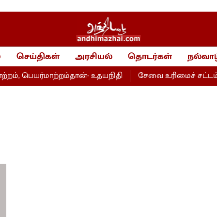
்
செய்திகள்
அரசியல்
தொடர்கள்
நல்வாழ
், பெயர்மாற்றம்தான்- உதயநிதி
சேவை உரிமைச் சட்டம்- அ