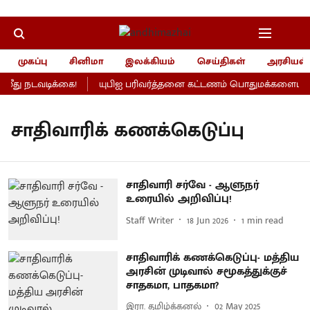
முகப்பு
சினிமா
இலக்கியம்
செய்திகள்
அரசியல்
ீது நடவடிக்கை!
யுபிஐ பரிவர்த்தனை கட்டணம் பொதுமக்களைப் பாதி
சாதிவாரிக் கணக்கெடுப்பு
சாதிவாரி சர்வே - ஆளுநர்
உரையில் அறிவிப்பு!
Staff Writer
18 Jun 2026
1
min read
சாதிவாரிக் கணக்கெடுப்பு- மத்திய
அரசின் முடிவால் சமூகத்துக்குச்
சாதகமா, பாதகமா?
இரா. தமிழ்க்கனல்
02 May 2025