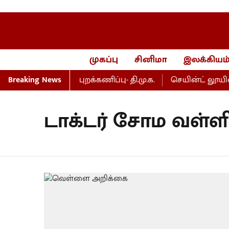
முகப்பு
சினிமா
இலக்கியம
 எம்.பி.கள் கூட்டம் புறக்கணிப்பு- தி.மு.க.
Breaking News
செயின்ட் லூயிஸ் ச
டாக்டர் சோம வள்ள