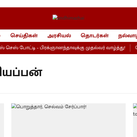
்
செய்திகள்
அரசியல்
தொடர்கள்
நல்வாழ
ெஸ் போட்டி – பிரக்ஞானந்தாவுக்கு முதல்வர் வாழ்த்து!
பேப
ியப்பன்