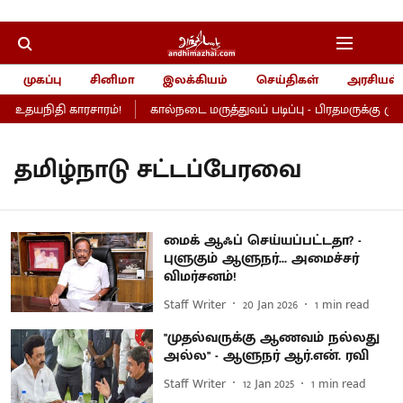
முகப்பு
சினிமா
இலக்கியம்
செய்திகள்
அரசியல்
், உதயநிதி காரசாரம்!
கால்நடை மருத்துவப் படிப்பு - பிரதமருக்கு முதல
தமிழ்நாடு சட்டப்பேரவை
மைக் ஆஃப் செய்யப்பட்டதா? -
புளுகும் ஆளுநர்... அமைச்சர்
விமர்சனம்!
Staff Writer
20 Jan 2026
1
min read
''முதல்வருக்கு ஆணவம் நல்லது
அல்ல'' - ஆளுநர் ஆர்.என். ரவி
Staff Writer
12 Jan 2025
1
min read