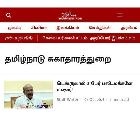
முகப்பு
சினிமா
இலக்கியம்
செய்திகள்
அரசியல்
தான்- உதயநிதி
சேவை உரிமைச் சட்டம்- அறப்போர் இயக்கம் வரவேற்
தமிழ்நாடு சுகாதாரத்துறை
டெங்குவால் 8 பேர் பலி...மக்களே
உஷார்!
Staff Writer
07 Oct 2025
1
min read