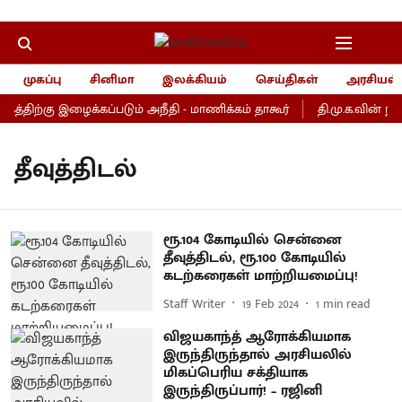
முகப்பு
சினிமா
இலக்கியம்
செய்திகள்
அரசியல்
ற்கு இழைக்கப்படும் அநீதி - மாணிக்கம் தாகூர்
தி.மு.க.வின் ந
தீவுத்திடல்
ரூ.104 கோடியில் சென்னை
தீவுத்திடல், ரூ.100 கோடியில்
கடற்கரைகள் மாற்றியமைப்பு!
Staff Writer
19 Feb 2024
1
min read
விஜயகாந்த் ஆரோக்கியமாக
இருந்திருந்தால் அரசியலில்
மிகப்பெரிய சக்தியாக
இருந்திருப்பார்! – ரஜினி