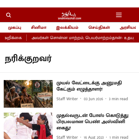
முகப்பு
சினிமா
இலக்கியம்
செய்திகள்
அரசியல்
் அறிக்கை
அவர்கள் சொன்ன மாற்றம், பெயர்மாற்றம்தான்- உதயநிதி
நரிக்குறவர்
முயல் வேட்டைக்கு அனுமதி
கேட்கும் எழுத்தாளர்!
Staff Writer
03 Jun 2026
3
min read
முதல்வருடன் போஸ் கொடுத்து
பிரபலமான பெண் அஸ்வினி
கைது!
Staff Writer
16 Aug 2023
1
min read