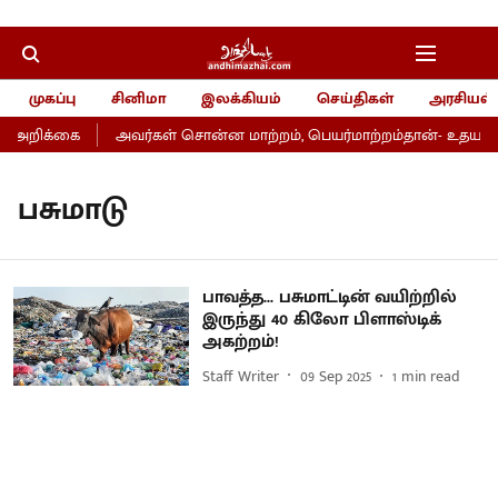
முகப்பு
சினிமா
இலக்கியம்
செய்திகள்
அரசியல்
் அறிக்கை
அவர்கள் சொன்ன மாற்றம், பெயர்மாற்றம்தான்- உதயநித
பசுமாடு
பாவத்த... பசுமாட்டின் வயிற்றில்
இருந்து 40 கிலோ பிளாஸ்டிக்
அகற்றம்!
Staff Writer
09 Sep 2025
1
min read