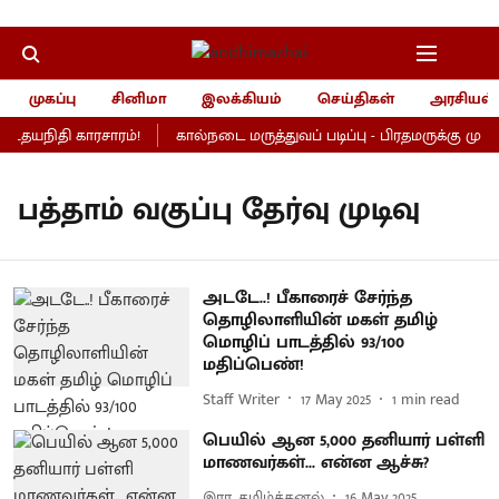
முகப்பு
சினிமா
இலக்கியம்
செய்திகள்
அரசியல்
, உதயநிதி காரசாரம்!
கால்நடை மருத்துவப் படிப்பு - பிரதமருக்கு முதல்
பத்தாம் வகுப்பு தேர்வு முடிவு
அடடே..! பீகாரைச் சேர்ந்த
தொழிலாளியின் மகள் தமிழ்
மொழிப் பாடத்தில் 93/100
மதிப்பெண்!
Staff Writer
17 May 2025
1
min read
பெயில் ஆன 5,000 தனியார் பள்ளி
மாணவர்கள்... என்ன ஆச்சு?
இரா. தமிழ்க்கனல்
16 May 2025