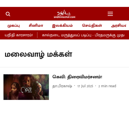
முகப்பு
சினிமா
இலக்கியம்
செய்திகள்
அரசியல்
உதயநிதி காரசாரம்!
கால்நடை மருத்துவப் படிப்பு - பிரதமருக்கு முதல்வர
மலைவாழ் மக்கள்
கெவி: திரைவிமர்சனம்!
தா.பிரகாஷ்
17 Jul 2025
2
min read