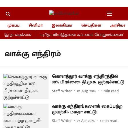
முகப்பு
சினிமா
இலக்கியம்
செய்திகள்
அரசியல்
ீது நடவடிக்கை!
யுபிஐ பரிவர்த்தனை கட்டணம் பொதுமக்களைப் பாதி
வாக்கு எந்திரம்
கொளத்தூர் வாக்கு எந்திரத்தில்
30% பிரச்னை- தி.மு.க. குற்றச்சாட்டு
Staff Writer
01 Aug 2026
1
min read
வாக்கு எந்திரங்களைக் கைப்பற்ற
முயற்சி- மமதா சாட்டு!
Staff Writer
27 Apr 2026
1
min read