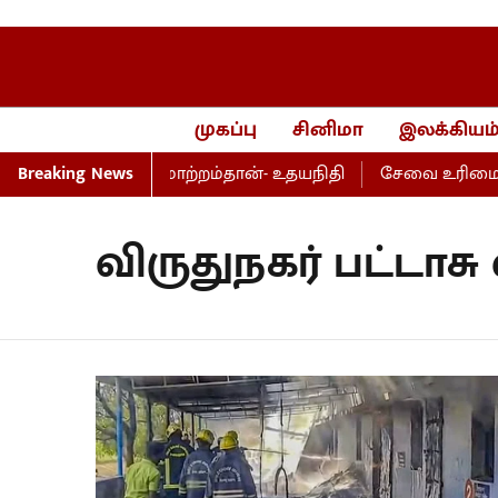
முகப்பு
சினிமா
இலக்கியம
மாற்றம், பெயர்மாற்றம்தான்- உதயநிதி
Breaking News
சேவை உரிமைச் சட
விருதுநகர் பட்டாசு