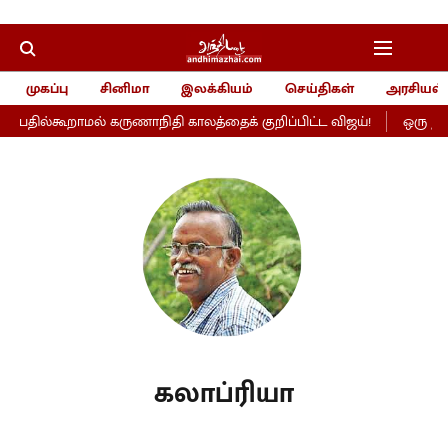
முகப்பு
சினிமா
இலக்கியம்
செய்திகள்
அரசியல்
 பதில்கூறாமல் கருணாநிதி காலத்தைக் குறிப்பிட்ட விஜய்!
ஒரு நல்
கலாப்ரியா