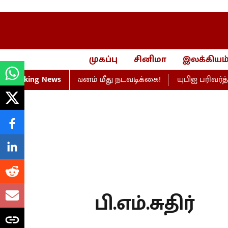
முகப்பு
சினிமா
இலக்கியம
 எண்ணெய் நிறுவனம் மீது நடவடிக்கை!
Breaking News
யுபிஐ பரிவர்த்
பி.எம்.சுதிர்