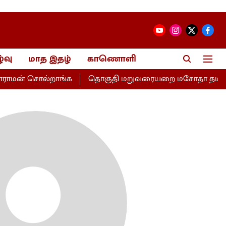
்வு
மாத இதழ்
காணொளி
ராமன் சொல்றாங்க
தொகுதி மறுவரையறை மசோதா தமிழகத்திற்