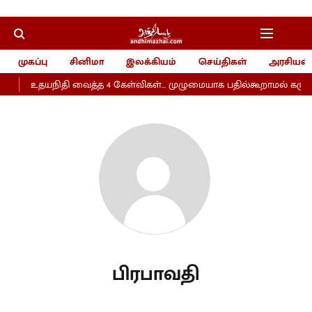
முகப்பு
சினிமா
இலக்கியம்
செய்திகள்
அரசியல்
!
உதயநிதி வைத்த 4 கேள்விகள்... முழுமையாக பதில்கூறாமல் கருணாந
பிரபாவதி