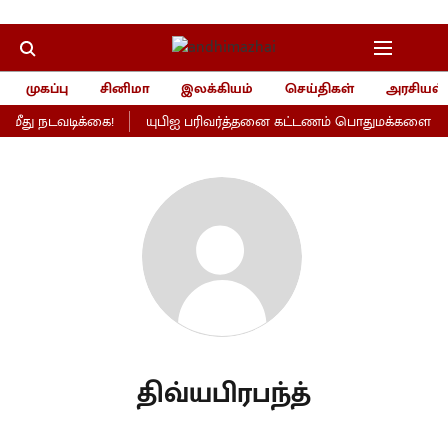
முகப்பு
சினிமா
இலக்கியம்
செய்திகள்
அரசியல்
ீது நடவடிக்கை!
யுபிஐ பரிவர்த்தனை கட்டணம் பொதுமக்களைப் பாத
திவ்யபிரபந்த்