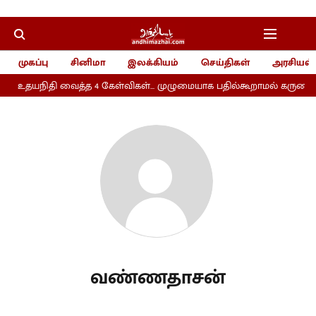
முகப்பு
சினிமா
இலக்கியம்
செய்திகள்
அரசியல்
உதயநிதி வைத்த 4 கேள்விகள்... முழுமையாக பதில்கூறாமல் கருணாநிதி
வண்ணதாசன்